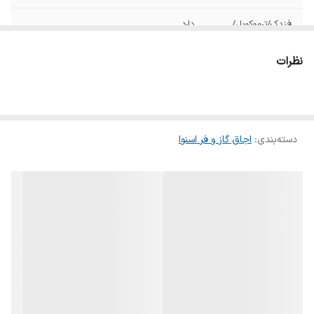
فندک/ترموکوپل/
دارد
لامپ داخلی
نظرات
توضیحات گارانتی
نصب،راه اندازی و گارانتی محصول به صورت
رایگان
جوجه گردان
دارد
دسته‌بندی
:
اجاق گاز و فر اسنوا
نوع گارانتی
گارانتی اصلی گروه انتخاب
نصب
جهت نصب محصول با شماره 1699 تماس
حاصل فرمایید
ساختار شعله
1 شعله بزرگ, 1 شعله پلوپز, 1 شعله کوچک, 2
شعله متوسط
نوع صفحه
لعاب نقره ای