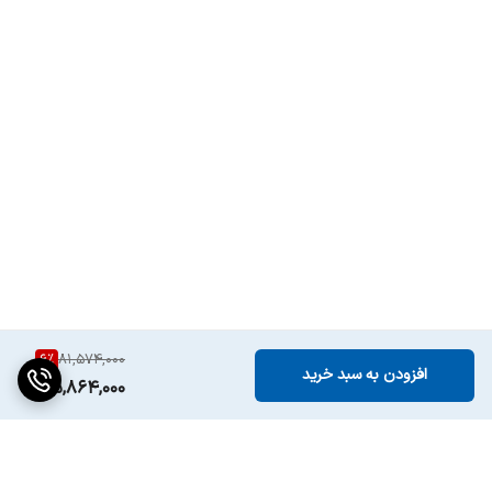
6
%
81,574,000
افزودن به سبد خرید
75,864,000