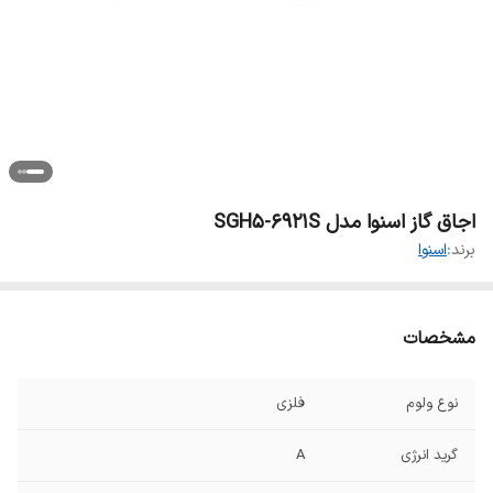
اجاق گاز اسنوا مدل SGH5-6921S
برند:
اسنوا
مشخصات
نوع ولوم
فلزی
گرید انرژی
A