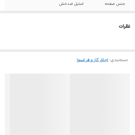
جنس صفحه
استیل ضدخش
جنس شبکه
چدن
نظرات
توضیحات گارانتی
نصب،راه اندازی و گارانتی محصول به صورت
رایگان
نوع گارانتی
گارانتی اصلی گروه انتخاب
دسته‌بندی
:
اجاق گاز و فر اسنوا
نصب
جهت نصب محصول با شماره 1699 تماس
حاصل فرمایید