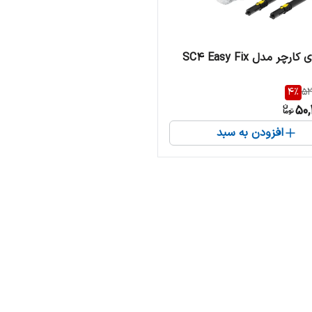
چر مدل SC4 Easy Fix
4
%
52
50,
افزودن به سبد