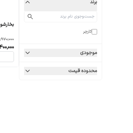
برند
بخارشوی کار
کارچر
,970,000
400,000
موجودی
محدوده قیمت