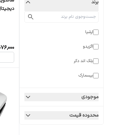
ساندویچ
برند
دیجیتال 
ارشیا
اگزیدو
076,000
بلک اند دکر
بیسمارک
پرنسلی
موجودی
فلر
محدوده قیمت
گریمن
مایر