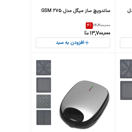
مدل
ساندویچ ساز میگل مدل GSM 275
4
%
14,400,000
13,700,000
افزودن به سبد