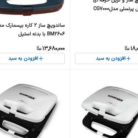
 ساز و گریل حرفه ای
پرنسلی مدلCG7000
ساندویچ ساز ۲ کاره بیسمارک 
BM2606 با بدنه استیل
13,680,000
18,
افزودن به سبد
افزودن به سبد