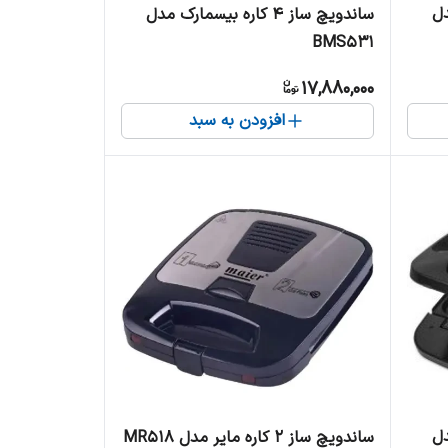
مدل
ساندویچ ساز 4 کاره بیسمارک مدل
BMS531
17,880,000
افزودن به سبد
مدل
ساندویچ ساز ۲ کاره مایر مدل MR518