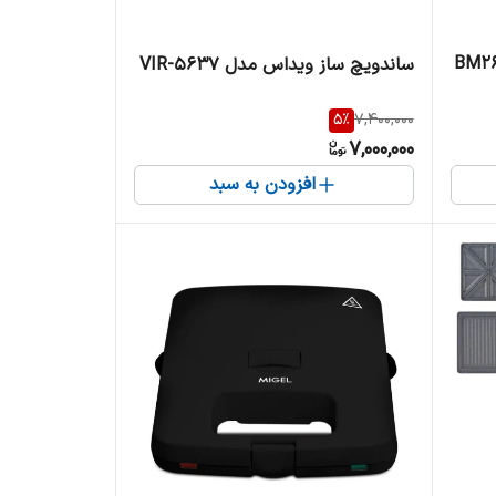
ساندویچ ساز ویداس مدل VIR-5637
5
%
7,400,000
7,000,000
افزودن به سبد