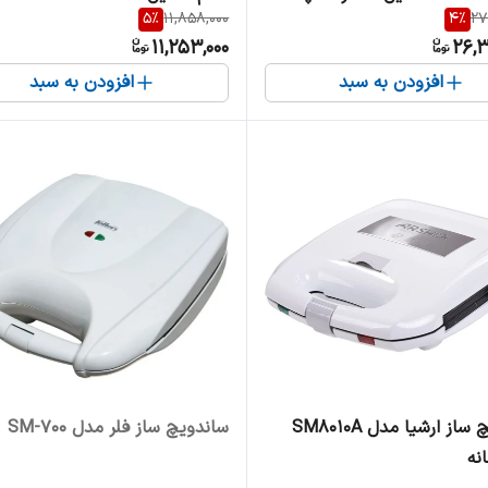
5
%
11,858,000
4
%
27
11,253,000
26,3
افزودن به سبد
افزودن به سبد
ساندویچ ساز ارشیا مدل SM8010A
ساندویچ ساز فلر مدل SM-700
نه