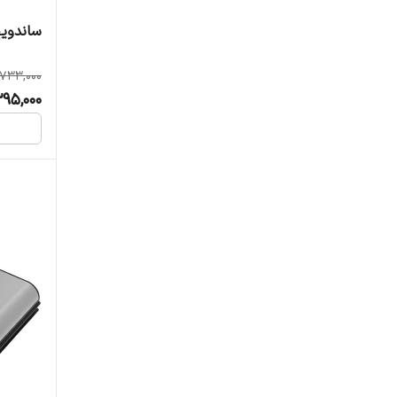
ساندویچ س
,733,000
95,000