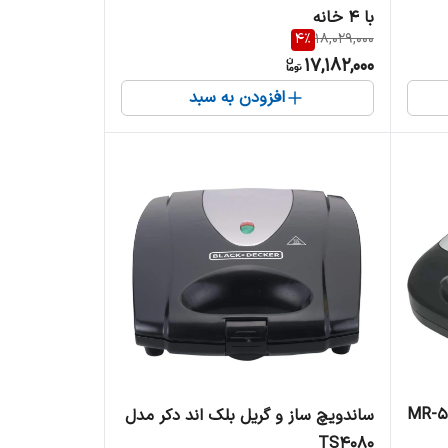
با ۴ خانه
4
%
18,029,000
17,182,000
افزودن به سبد
تک کاره مایر مدل MR-521
ساندویچ ساز و گریل بلک اند دکر مدل
TS4080