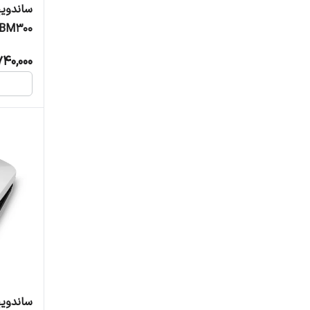
BM300
740,000
ساندویچ 