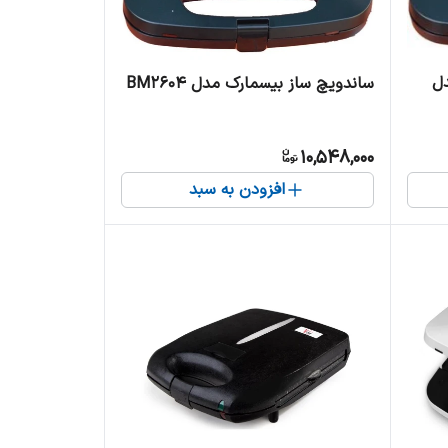
مدل
ساندویچ ساز بیسمارک مدل BM2604
10,548,000
افزودن به سبد