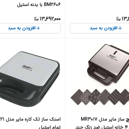
BM2606 با بدنه استیل
13,692,000
13,
افزودن به سبد
افزودن به سبد
ساندویچ ساز مایر مدل MR3017
اسنک ساز 
ظرفیت ۴ خانه استیل ضد زنگ چند
تمام استیل