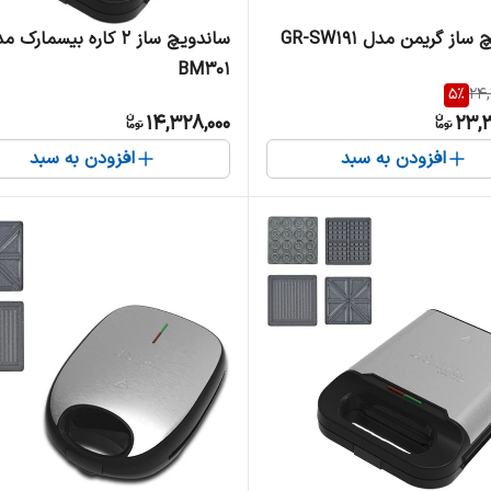
از گریمن مدل GR-SW191
ساندویچ ساز 2 کاره بیسمارک 
BM301
5
%
24
14,328,000
23,3
افزودن به سبد
افزودن به سبد