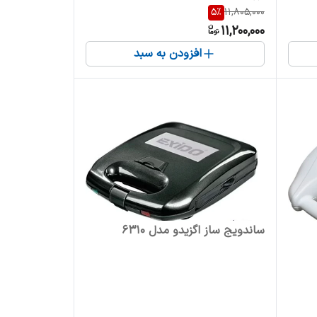
5
%
11,805,000
11,200,000
افزودن به سبد
ساندویج ساز اگزیدو مدل 6310