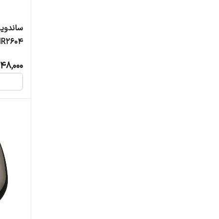
میگل
ساندویچ
R2604
ویداس
548,000