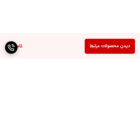
نمایش زمان
دارد
باقیمانده شستشو
ابعاد
600x850x550
وزن
۸۰ کیلوگرم
ناموجود
دیدن محصولات مرتبط
جنس درب
شیشه حرارت دیده
جهت باز شدن درب
به سمت چپ
زاویه باز شدن درب
۱۷۱ درجه
رنگ
سفید
رنگ درب
مشکی
برگشت به بالا
جنس بدنه
استیل ضد زنگ
ظرفیت خشک کن
۸ کیلوگرم