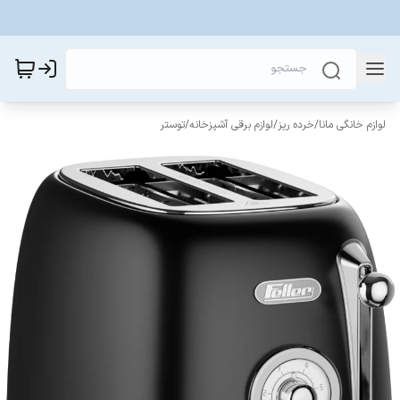
لوازم خانگی مانا
/
خرده ریز
/
لوازم برقی آشپزخانه
/
توستر