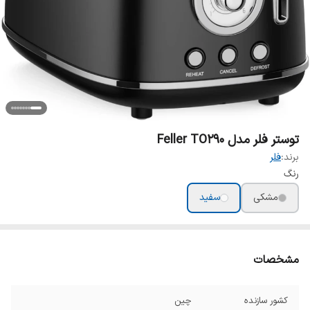
توستر فلر مدل Feller TO290
برند:
فلر
رنگ
مشکی
سفید
مشخصات
کشور سازنده
چین