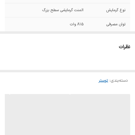
نوع گرمایش
المنت گرمایشی سطح بزرگ
توان مصرفی
۸۱۵ وات
تعداد درگاه نان
۲ عدد
نظرات
عملکردها
برشته کردن نان, گرم کردن مجدد, یخ زدایی
قابلیت یخ زدایی
دارد
دسته‌بندی
:
توستر
تنظیمات کنترل
۶ حالت
میزان برشته شدن
نان
نوع کنترل
دکمه ای و چرخشی
سیستم برشته کردن
دارد
متمرکز برای برشته