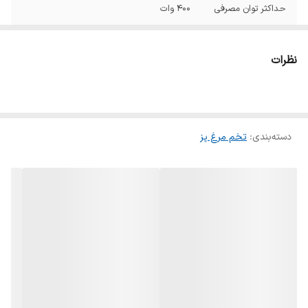
حداکثر توان مصرفی
۴۰۰ وات
ظرفیت به نفر
۶
نظرات
امکانات
دارای سینی در موتور قدرتمند سرعت بالا در
عملکرد محفظه نگهداری سیم قابلیت شستشوی
قطعات در ماشین ظرفشویی تفکیک قطعات
صفحات جداشونده تابه نچسب
دسته‌بندی
:
تخم مرغ پز
دستگاه نمایش
نشان گر آماده به کار چراغ نشانگر
وضعیت
مشخصات صفحه
چراغ نشانگر و آلارم صدا برای علامت آماده به کار
نمایش
و پایان کار
سایر توضیحات
سینی های قابل جدا شدن قابلیت انواع پخت (
عسلی ، تمام پخت و ....) جا شدن تمامی
قطعات داخل دستگاه ظرفیت 6 عدد تخم مرغ
آب پز در هر بار استفاده قابلیت شستو در ماشین
ظرفشویی ظرفیت 3 عدد تخم مرغ برای نیمرو