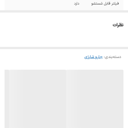
فیلتر قابل شستشو
دارد
دکمه توربو
دارد
نظرات
قابلیت جذب مایعات
دارد
قابلیت نصب روی
دارد
دیوار
دسته‌بندی
:
جارو شارژی
نشانگر میزان شارژ
ندارد
باتری