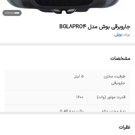
جاروبرقی بوش مدل BGL8PRO4
برند:
بوش
مشخصات
ظرفیت مخزن
5 لیتر
جاروبرقی
قدرت موتور (وات)
۱۶۰۰
نوع مخزن زباله
پاکت نوع G All
جنس لوله
کنفی
نظرات