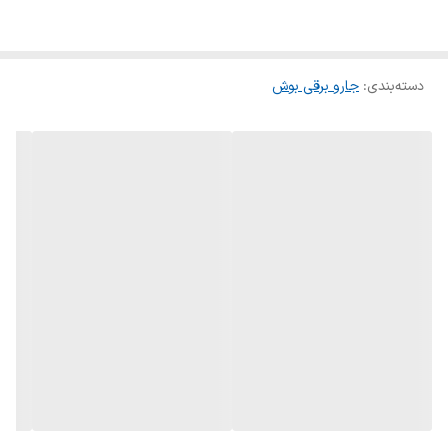
لوله تلسکوپی
دارد
فیلتر قابل شستشو
دارد
دسته‌بندی
:
جارو برقی بوش
موتور فوق ساکت
ندارد
کشور سازنده
آلمان
میزان صدا
۷۴ دسی بل
میزان نمودار مصرف
A
انرژی
لوازم جانبی
جعبه ابزار حرفه ای شامل: برس مبلمان ابزار
مخصوص اثاثیه ابزار بلند مخصوص درزها