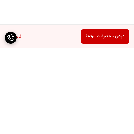
پهنا
۵۹۸
عمق
۵۹۰
ارتفاع
۸۴۸
ناموجود
دیدن محصولات مرتبط
حجم دیگ
۶۵ لیتر
طول سیم
۱.۶ متر
برگشت به بالا