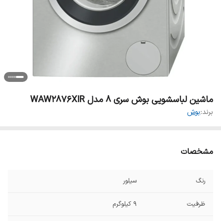
ماشین لباسشویی بوش سری 8 مدل WAW2876XIR
برند:
بوش
مشخصات
رنگ
سیلور
ظرفیت
۹ کیلوگرم