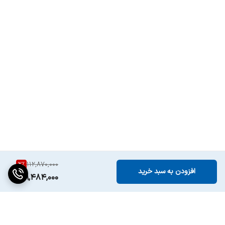
2
%
112,870,000
افزودن به سبد خرید
109,484,000