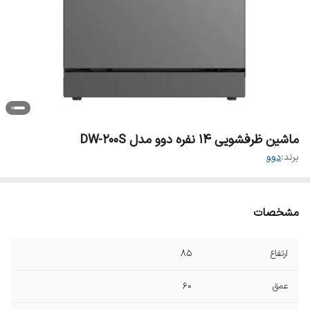
ماشین ظرفشویی 14 نفره دوو مدل DW-200S
برند:
دوو
مشخصات
ارتفاع
۸۵
عمق
۶۰