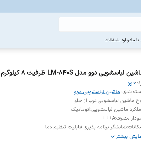
ا ما
درباره ما
مقالات
شین لباسشویی دوو مدل LM-840S ظرفیت ۸ کیلوگرم
ند:
دوو
ته‌بندی
:
ماشین لباسشویی دوو
وع ماشین لباسشویی
:
درب از جلو
لکرد ماشین لباسشویی
:
اتوماتیک
ودار مصرف
:
A+++
کانات
:
نمایشگر برنامه پذیری قابلیت تنظیم دما
ستگاه نمایش وضعیت
:
نشانگر LED
مایش بیشتر