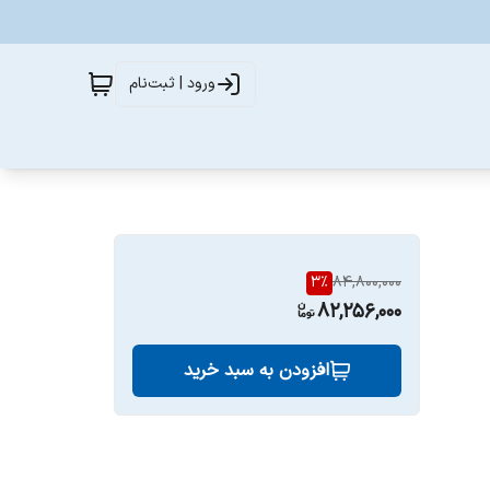
ورود | ثبت‌نام
3
%
84,800,000
82,256,000
افزودن به سبد خرید