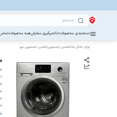
دسته‌بندی محصولات
خانه
پیگیری سفارش
همه محصولات
تماس ب
لوازم خانگی مانا
/
ماشین لباسشویی
/
ماشین لباسشویی دوو
ما
بر
دس
ن
عم
نم
ام
د
ن