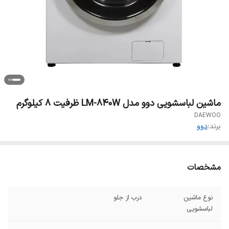
ماشین لباسشویی دوو مدل LM-840W ظرفیت ۸ کیلوگرم
DAEWOO
برند:
دوو
مشخصات
نوع ماشین
درب از جلو
لباسشویی