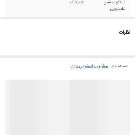
عملکرد ماشین
اتوماتیک
لباسشویی
نمودار مصرف
A+++
نظرات
امکانات
نمایشگر برنامه پذیری قابلیت تنظیم دما
دستگاه نمایش
نشانگر LED
وضعیت
دسته‌بندی
:
ماشین لباسشویی دوو
نوع مخزن
درب از جلو
نوع موتور
دایرکت درایو (Direct Drive)
سرعت چرخش
1400 دور در دقیقه
موتور
ظرفیت دیگ
۸ کیلوگرم