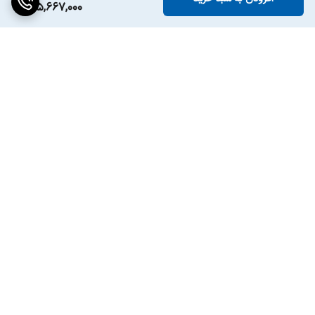
جهت باز شدن درب
راست
165,667,000
فریزر
جهت باز شدن درب
راست
یخچال
میزان صدای مزاحم
۴۳ دسی بل
روشنایی فریزر
HANDLE LED
برگشت به بالا
محفظه نگه داری
جا میوه ای دوقلو
میوه ها و سبزیجات
سیستم سرمایش
دارد
دوگانه(Dual
Cooling System)
ارسال ویژه
پشتیبانی ۲۴ ساعته
طبقات شیشه ای
دارد
بدون قاب