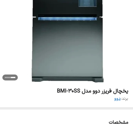
یخچال فریزر دوو مدل BMI-30SS
برند:
دوو
مشخصات