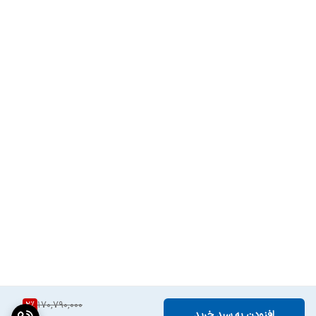
سریع یخچال
سیستم انجماد سریع
دارد
فریزر
نوع دستگیره
دستگیره مخفی
نوع کمپرسور
اینورتر دیجیتال(DI)
صفحه نمایش
LEDهمراه با دکمه های لمسی
ظرفیت کل به فوت
۲۲.۲۵ فوت
گنجایش کل به لیتر
۴۵۰ لیتر
تعداد کشو فریزر
۳
فیلتر تصفیه آب
دارد
2
%
170,790,000
افزودن به سبد خرید