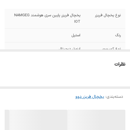
نوع یخچال فریزر
یخچال فریزر پایین سری هوشمند NAMGEG
IOT
رنگ
استیل
نوع کمپرسور
اینورتر دیجیتال
نمودار مصرف انرژی
A+
نظرات
آبسردکن
دارد
بدون برفک
بله
دسته‌بندی
:
یخچال فریزر دوو
اخطار باز ماندن درب
دارد
سامانه خودکار بسته
دارد
شدن دربها