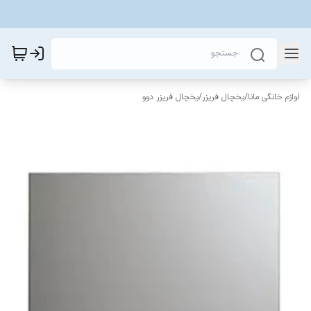
لوازم خانگی مانا
/
یخچال فریزر
/
یخچال فریزر دوو