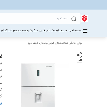
دسته‌بندی محصولات
خانه
پیگیری سفارش
همه محصولات
تماس ب
لوازم خانگی مانا
/
یخچال فریزر
/
یخچال فریزر دوو
یخ
بر
دس
نو
م
گن
گن
و
ن