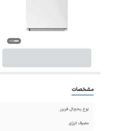
تع
تع
ت
ب
تع
ل
س
نو
ص
تع
ظ
مشخصات
رو
مح
نوع یخچال فریزر
سی
اب
مصرف انرژی
نو