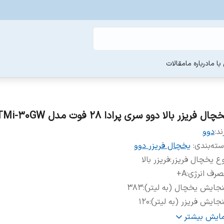
ا ما
درباره ما
مقالات
چال فریزر بالا دوو سری پرادا 28 فوت مدل TMi-30GW
ند:
دوو
ته‌بندی
:
یخچال فریزر دوو
ع یخچال فریزر
:
فریزر بالا
صرف انرژی
:
A+
جایش یخچال (به لیتر)
:
383
جایش فریزر (به لیتر)
:
120
زن
:
۹۰کیلوگرم
مایش بیشتر