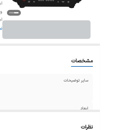
اب
و
ام
ن
ن
قا
د
س
تع
مشخصات
نو
سایر توضیحات
ابعاد
وزن
نظرات