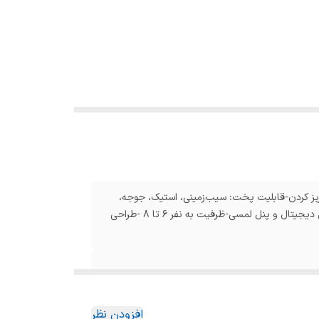
بخارپز کردن-قابلیت پخت: سیب‌زمینی، استیک، جوجه،
همبرگر، سبزیجات، پیتزا و…-قابلیت گرم نگهدارنده-دارای صفحه نمایش دیجیتال و پنل لمسی-ظرفیت به نفر ۶ تا ۸ -طراحی
افزودن نظر