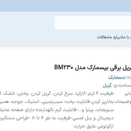
ا ما
درباره ما
مقالات
یل برقی بیسمارک مدل BM230
ند:
بیسمارک
ته‌بندی
:
گریل
یر
ظرفیت ۶ لیتر-کارکرد: سرخ کردن، گریل کردن، پختن، خشک ک
وضیحات
:
بخارپز کردن-قابلیت پخت: سیب‌زمینی، استیک، جوجه، همبرگ
سبزیجات، پیتزا و…-قابلیت گرم نگهدارنده-دارای صفحه نمای
دیجیتال و پنل لمسی-ظرفیت به نفر ۶ تا ۸ -طراحی دستگیر
ارگونومی عایق حرارت