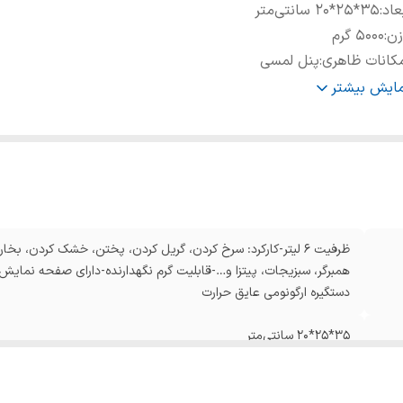
عاد
:
۳۵*۲۵*۲۰ سانتی‌متر
زن
:
۵۰۰۰ گرم
کانات ظاهری
:
پنل لمسی
حوه شست‌وشو
:
قابلیت نظافت آسان
مایش بیشتر
بلیت‌ها
:
تنظیم دما
ستگاه نمایش وضعیت
:
نشانگر LED
یستم ایمنی
:
سیستم خاموشی خودکار
داد المنت
:
بدون المنت
ع گریل و باربیکیو
:
گریل
ظرفیت ۶ لیتر-کارکرد: سرخ کردن، گریل کردن، پختن، خشک کردن، 
دستگیره ارگونومی عایق حرارت
۳۵*۲۵*۲۰ سانتی‌متر
۵۰۰۰ گرم