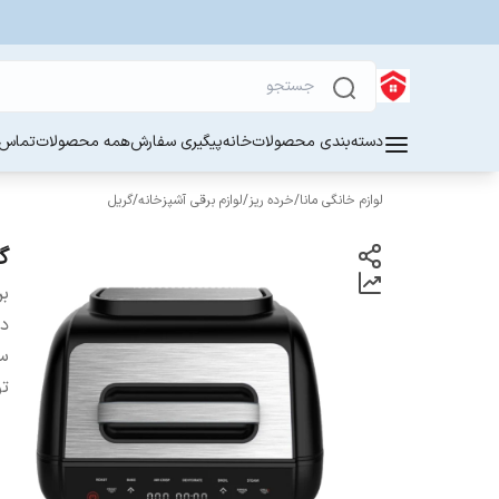
دسته‌بندی محصولات
خانه
پیگیری سفارش
همه محصولات
تماس ب
لوازم خانگی مانا
/
خرده ریز
/
لوازم برقی آشپزخانه
/
گریل
گر
بر
دس
سا
ت