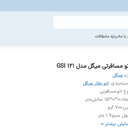
ا ما
درباره ما
مقالات
و مسافرتی میگل مدل GSI 121
ند:
میگل
ته‌بندی
:
اتو بخار میگل
ع اتو
:
مسافرتی
عاد
:
۱۰*۱۰*۱۵ سانتی‌متر
زن
:
۷۰۰ گرم
ول سیم
:
۱.۹ متر
نس کفه
:
سرامیک
مایش بیشتر