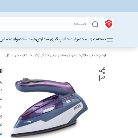
دسته‌بندی محصولات
خانه
پیگیری سفارش
همه محصولات
تماس ب
لوازم خانگی مانا
/
خرده ریز
/
وسایل برقی خانگی
/
اتو بخار
/
اتو بخار میگل
ات
بر
دس
نو
اب
و
ط
ج
ن