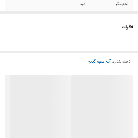
نمایشگر
دارد
سیستم ضد چکه
دارد
نظرات
کارکرد
چهار کاره
مخزن دستگاه
مخزن تفاله
دسته‌بندی
:
آب میوه گیری
پایه ضد لغزش
دارد
ابعاد
۲۵۵x۲۳۵x۴۰۰ سانتی‌متر
توضیحات مخزن
دارای گنجایش ۲ لیتر
تفاله
گنجایش مخزن آب
1 لیتر
میوه گیری
تعداد تنظیمات
5 سرعت