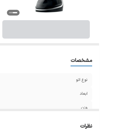
حد
ول
ح
قا
ات
اق
مو
س
مشخصات
س
نوع اتو
ابعاد
وزن
نحوه استفاده
نظرات