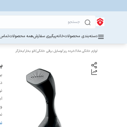
دسته‌بندی محصولات
خانه
پیگیری سفارش
همه محصولات
تماس ب
لوازم خانگی مانا
/
خرده ریز
/
وسایل برقی خانگی
/
اتو بخار
/
بخارگر
بخارگ
بر
دس
نو
اب
و
نح
ج
ن