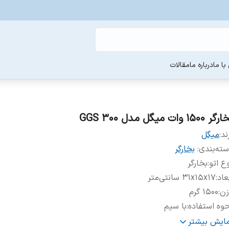
ا ما
درباره ما
مقالات
ر 1500 وات میگل مدل GGS 300
ند:
میگل
ته‌بندی
:
بخارگر
ع اتو
:
بخارگر
عاد
:
۳۱x۱۵x۱۷ سانتی‌متر
زن
:
۱۵۰۰ گرم
وه استفاده
:
با سیم
نس کفه
:
سرامیک
مایش بیشتر