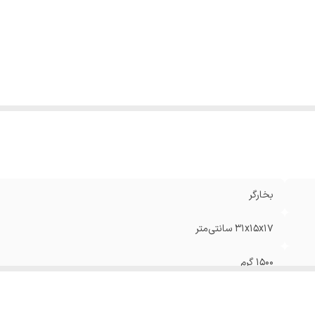
اکثر توان مصرفی
:
۱۵۰۰ وات
تاژ ورودی برق
:
۲۲۰-۲۴۰ ولت
جم مخزن آب
:
۲۶۰ میلی‌لیتر
بلیت‌های
بخاردهی عمودی قابلیت استفاده از آب شهری قابلیت از ب
و
:
باکتری‌ها
لام همراه اتو
:
پیمانه آب دفترچه راهنما
ارد استفاده
:
پرده لباس ظریف لباس ضخیم
یستم خاموش شدن خودکار
:
دارد
ایر توضیحات
:
هشدار و نشانگر کمبودآب / قفل ایمنی بخار
بخارگر
۳۱x۱۵x۱۷ سانتی‌متر
۱۵۰۰ گرم
با سیم