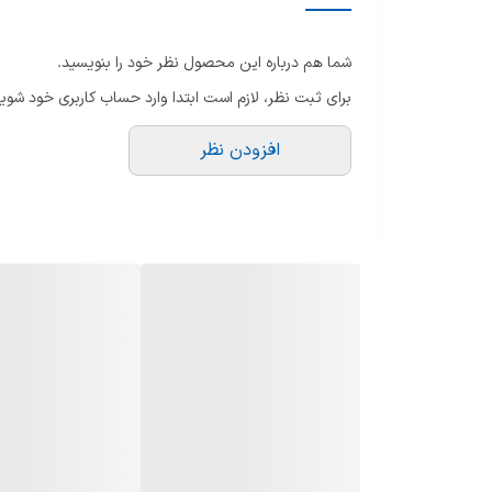
سرعت چرخش موتور
م
شما هم درباره این محصول نظر خود را بنویسید.
په
ظرفیت دیگ
برای ثبت نظر، لازم است ابتدا وارد حساب کاربری خود شوید
س
پشتیبانی از برنامه ها و حالت های خاص
تو
افزودن نظر
نو
سایر قابلیت ها
ن
نم
نو
ارتفاع
تع
عمق
ج
زا
سایر مشخصات
سایر امکانات