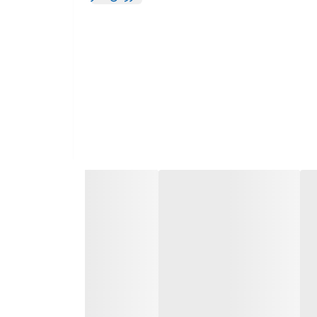
برنامه شستشوی اقتصادی برنامه ویژه شستشوی لباس کودک BABY CARE سیستم اسپری آب و مواد شوینده سیستم پاکسازی
ژی سیستم شستشوی ضد لکه شستشو دستی
تم خودکار تشخیص خطا / طراحی ویژه بدنه جهت کاهش لرزش دستگاه /
اتوکشی آسان / محفظه شستشوی زمردی
بالانس اتوماتیک البسه / بدنه طرح اکو ECO BODY / برنامه شستشوی سریع 19 دقیقه‌ای / پیش شستشو / شروع شستشو با
 دارای هیتر سرامیکی