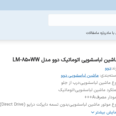
ا ما
درباره ما
مقالات
شین لباسشویی اتوماتیک دوو مدل LM-850WW
ند:
دوو
ته‌بندی
:
ماشین لباسشویی دوو
وع ماشین لباسشویی
:
درب از جلو
لکرد ماشین لباسشویی
:
اتوماتیک
ودار مصرف
:
A+++
ع موتور ماشین لباسشویی
:
بدون تسمه دایرکت درایو (Direct Drive)
رعت چرخش موتور
:
۱۴۰۰ دور در دقیقه
مایش بیشتر