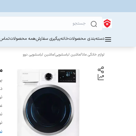
دسته‌بندی محصولات
خانه
پیگیری سفارش
همه محصولات
تماس ب
لوازم خانگی مانا
/
ماشین لباسشویی
/
ماشین لباسشویی دوو
ما
بر
دس
ن
عم
نم
نو
س
ن