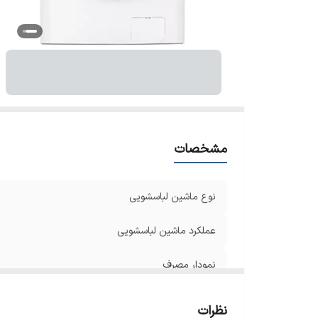
ظ
پش
و
سا
قا
ها
ار
مشخصات
ع
سا
نوع ماشین لباسشویی
م
عملکرد ماشین لباسشویی
نمودار مصرف
سا
ام
نوع موتور ماشین لباسشویی
نظرات