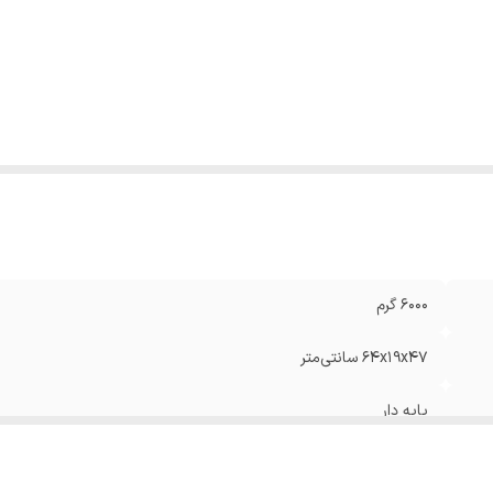
داد پره
:
10 پره
نس پره
:
پلاستیک
داد تنظیمات سرعت پنکه
:
3 عدد
ید انرژی
:
A
اکثر توان مصرفی
:
۷۵ وات
۶۰۰۰ گرم
۶۴x۱۹x۴۷ سانتی‌متر
پایه دار
قابلیت تنظیم ارتفاع تایمر محافظ پره قابلیت تنظیم سرعت