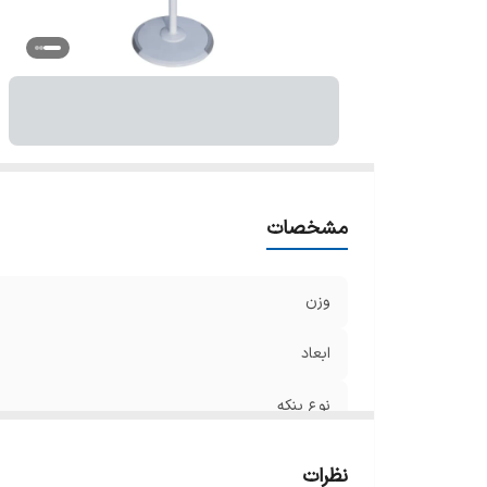
تع
ج
تع
گر
حد
مشخصات
وزن
ابعاد
نوع پنکه
قابلیت‌های پنکه
نظرات