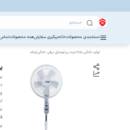
دسته‌بندی محصولات
خانه
پیگیری سفارش
همه محصولات
تماس ب
لوازم خانگی مانا
/
خرده ریز
/
وسایل برقی خانگی
/
پنکه
پن
بر
دس
و
اب
نو
قا
ن
ن