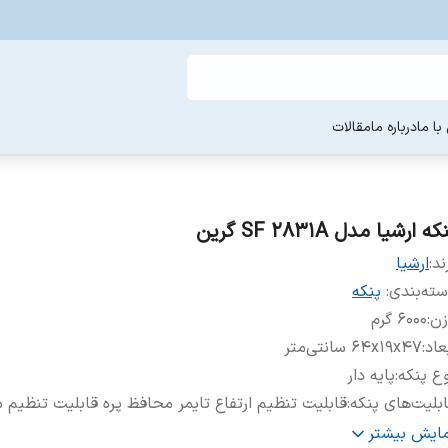
ا ما
درباره ما
مقالات
که ارشیا مدل SF 2831A گرین
ند:
ارشیا
ته‌بندی
:
پنکه
زن
:
۶۰۰۰ گرم
عاد
:
۶۴x۱۹x۴۷ سانتی‌متر
ع پنکه
:
پایه دار
بلیت‌های پنکه
:
قابلیت تنظیم ارتفاع تایمر محافظ پره قابلیت تنظیم
حوه چرخش پنکه
:
به چپ و راست
مایش بیشتر