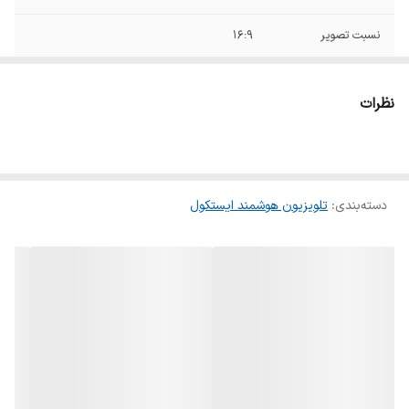
نسبت تصویر
۱۶:۹
حداکثر نرخ
۶۰ هرتز
به‌روزرسانی تصویر
نظرات
(Refresh Rate)
تکنولوژی صفحه
LED
نمایش
دسته‌بندی
:
تلویزیون هوشمند ایستکول
نور پس‌زمینه
DLED
نوع صفحه نمایش
VA
(پنل)
توان خروجی کلی
۲۰ وات
صدا
نوع خروجی صدای
اپتیکال