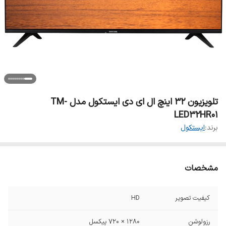
تلویزیون 32 اینچ ال ای دی ایستکول مدل TM-
LED32HR01
برند:
ایستکول
مشخصات
کیفیت تصویر
HD
رزولوشن
۱۲۸۰ × ۷۲۰ پیکسل