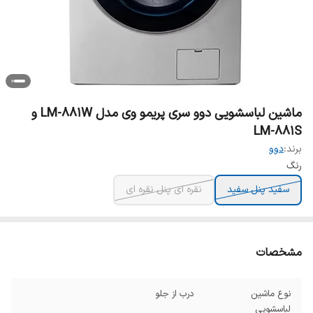
ماشین لباسشویی دوو سری پریمو وی مدل LM-881W و
LM-881S
برند:
دوو
رنگ
سفید پنل سفید
نقره ای پنل نقره ای
مشخصات
نوع ماشین
درب از جلو
لباسشویی