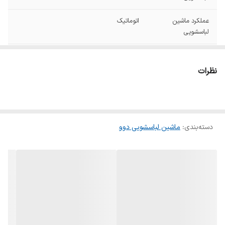
عملکرد ماشین
اتوماتیک
لباسشویی
نمودار مصرف
A+++
نظرات
نوع موتور ماشین
بدون تسمه دایرکت درایو (Direct Drive)
لباسشویی
سرعت چرخش
۱۴۰۰ دور در دقیقه
موتور
دسته‌بندی
:
ماشین لباسشویی دوو
ظرفیت دیگ
8 کیلوگرم
پشتیبانی از برنامه ها
تاخیر در شستشو تا 24 ساعت
و حالت های خاص
سایر قابلیت ها
سامانه عیب یاب خودکار و محفظه شست و
شوی زمردی/ هفت حرکت جادویی موتور جهت