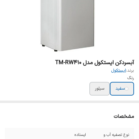
آبسردکن ایستکول مدل TM-RW410
برند:
ایستکول
رنگ
سفید
سیلور
مشخصات
نوع تصفیه آب و
ایستاده