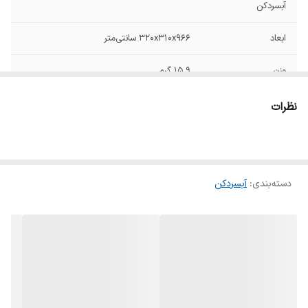
آبسردکن
ابعاد
۳۲۰x۳۱۰x۹۶۶ سانتی‌متر
وزن
۱۵.۹ گرم
ورود آب
منبع بالا
نظرات
نوع شیر خروجی
دکمه‌ای
نوع فیلتر
کربنی
دسته‌بندی
:
آبسردکن
توان آب‌گرم‌کن
500
توان آب‌سردکن
100
نوع آبریز
دکمه ای
توضیحات
توان گرمایش ۵۰۰ وات و توان سرمایش ۱۰۰ وات