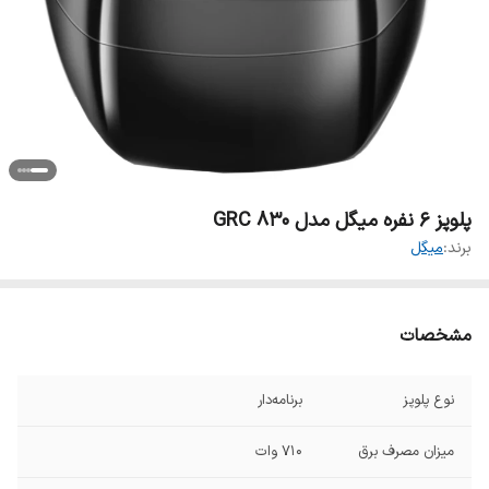
پلوپز 6 نفره میگل مدل GRC 830
برند:
میگل
مشخصات
نوع پلوپز
برنامه‌دار
میزان مصرف برق
۷۱۰ وات