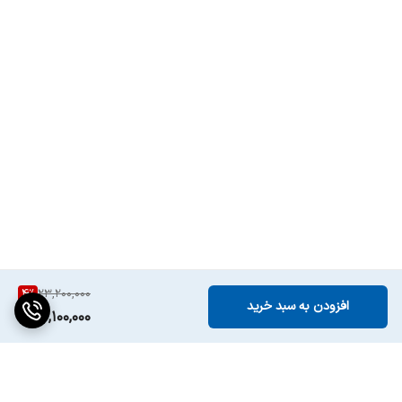
4
%
23,200,000
افزودن به سبد خرید
22,100,000