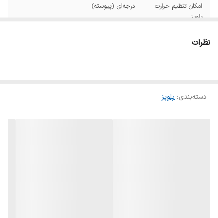
امکان تنظیم حرارت
درجه‌ای (پیوسته)
پلوپز
حالت‌های پخت
پلو ته‌دیگ کیک ماست خورشت
نظرات
پلوپز
تعداد برنامه‌های
بیشتر از ۷ برنامه
پخت پیش‌فرض
دسته‌بندی
:
پلوپز
ظرفیت به لیتر
3 لیتر
ظرفیت به نفر
۶ نفر
جنس بدنه پلوپز
پلاستیک
جنس دیگ
تفلون نچسب
نوع درب پلوپز
ثابت