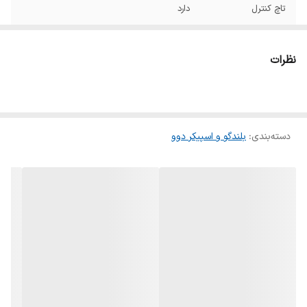
تاچ کنترل
دارد
پشتیبانی از HIFI
دارد
نظرات
مقاوم در برابر پاشش
بله
آب IPX6
ظرفیت باتری
۵۲۰۰ میلی امپر
دسته‌بندی
:
بلندگو و اسپیکر دوو
افکت نورانی
افکت نورانی چند رنگ ۳۶۰ درجه
جنس بدنه
پلاستیک
ابعاد
۱۵۰*۱۰۰*۲۰۰ میلی متر
وزن
۵۰۰ گرم
منبع انرژی
باتری