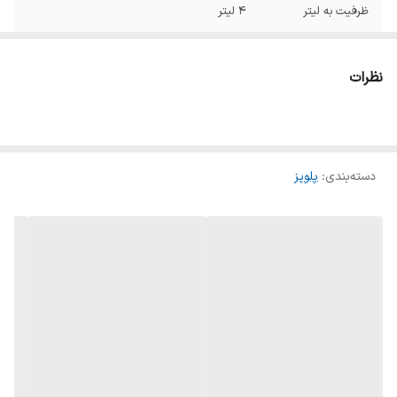
ظرفیت به لیتر
۴ لیتر
ظرفیت به نفر
8 نفر
نظرات
حداکثر توان مصرفی
۷۰۰ وات
دستگاه نمایش
چراغ نشانگر
وضعیت
دسته‌بندی
:
پلوپز
جنس بدنه
استیل