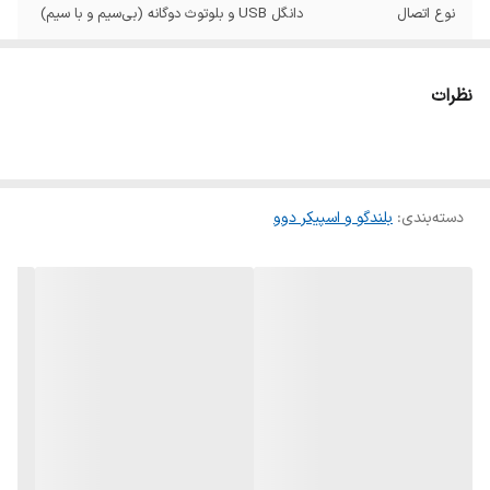
نوع اتصال
دانگل USB و بلوتوث دوگانه (بی‌سیم و با سیم)
قابلیت پشتیبانی از
دارد
کارت حافظه
نظرات
تعداد اجزا اسپیکر
۲عدد
اقلام همراه
ریموت کنترل-میکروفن بی سیم-دفترچه راهنما و
ضمانت نامه-سیم شارزر و برق-باتری قلمی و نیم
دسته‌بندی
:
بلندگو و اسپیکر دوو
قلم برای میکروفن و ریموت کنترل
توان خروجی ساب
۲۵
ووفر
توان خروجی اسپیکر
۲۵ وات
ابعاد ساب ووفر
۸ اینچ
وزن هر ست
۵۰۰۰ گرم