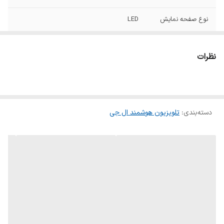
نوع صفحه نمایش
LED
کشور سازنده
کره
نظرات
کشور مونتاژ
اندونزی چین مصر
تلویزیون مناسب
استفاده تجاری (هتل ها), استفاده خانگی و
معمولی, تماشای فیلم و سریال
دسته‌بندی
:
تلویزیون هوشمند ال جی
نوع صفحه
نیمه براق
قطر صفحه
195 سانتی متر
نوع پنل
ADS
نور پس زمینه
Direct LED
Local Dimming
ندارد