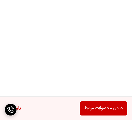
تله تکست
دارد
پورت ورودی HDMI
3 عدد
تعداد پورت USB
1 عدد
ورودی آنتن (RF)
دارد
بلوتوث (Bluetooth)
دارد
شبکه بی سیم
دارد
(WiFi)
ابعاد با پایه
1236x780x230
ناموجود
دیدن محصولات مرتبط
وزن با پایه
11.6
نوع پایه
دو طرف و دو شاخه