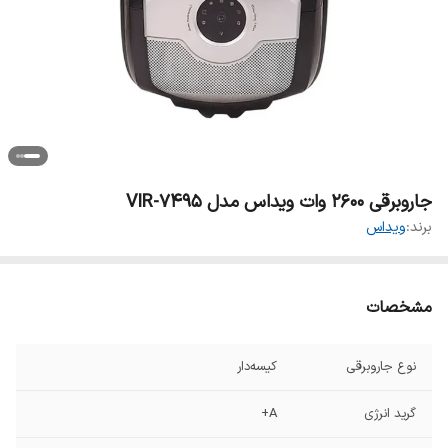
جاروبرقی 2600 وات ویداس مدل VIR-7495
برند:
ویداس
مشخصات
نوع جاروبرقی
کیسه‌دار
گرید انرژی
A+