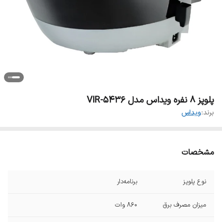
پلوپز 8 نفره ویداس مدل VIR-5436
برند:
ویداس
مشخصات
نوع پلوپز
برنامه‌دار
میزان مصرف برق
۸۶۰ وات