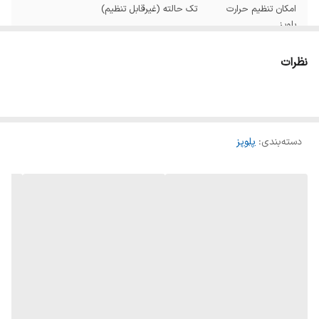
امکان تنظیم حرارت
تک‌ حالته (غیرقابل تنظیم)
پلوپز
سیستم گرمایش
المنت پایین
نظرات
پلوپز
حالت‌های پخت
پلو ته‌دیگ
پلوپز
دسته‌بندی
:
پلوپز
تعداد برنامه‌های
بیشتر از ۷ برنامه
پخت پیش‌فرض
تنظیم پخت با تاخیر
تا ۲۴ ساعت
ظرفیت به لیتر
5 لیتر
ظرفیت به نفر
8 نفر
جنس بدنه پلوپز
استیل ضد زنگ پلاستیک