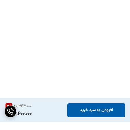
3
%
120,344,000
افزودن به سبد خرید
116,400,000