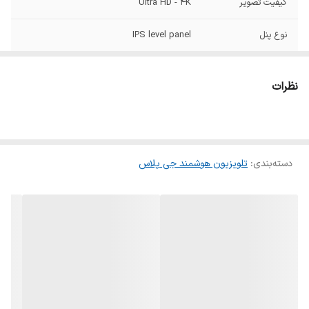
کیفیت تصویر
Ultra HD - 4K
نوع پنل
IPS level panel
قدرت خروجی صدا
24 وات
نظرات
نور پس زمینه
DLED
خروجی
دارد
هدفون/Line Out
دسته‌بندی
:
تلویزیون هوشمند جی پلاس
نوع خروجی صدای
اپتیکال
دیجیتال
نوع پردازنده
4 هسته ای
پخش کننده
دارد
موسیقی
HDMI
4 ورودی