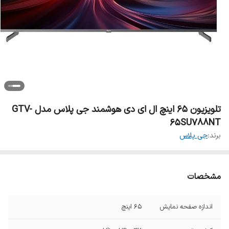
تلویزیون 65 اینچ ال ای دی هوشمند جی پلاس مدل GTV-
65SU788NT
برند:
جی پلاس
مشخصات
اندازه صفحه نمایش
۶۵ اینچ