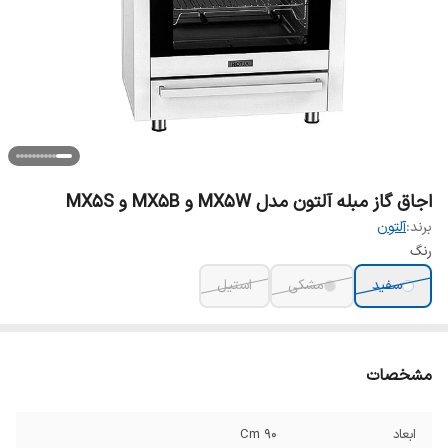
اجاق گاز مبله آلتون مدل MX۵W و MX۵B و MX۵S
برند:
آلتون
رنگ
سفید
مشکی
استیل
مشخصات
ابعاد
۹۰ Cm