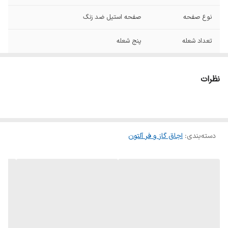
نوع صفحه
صفحه استیل ضد زنگ
تعداد شعله
پنج شعله
پنل کنترل لمسی
دارد
نظرات
نوع ولوم
دوجزیی زاماک/باکالیتی
تایمر دیجیتال لمسی
دارد
دسته‌بندی
:
اجاق گاز و فر آلتون
جوجه گردان
2 عدد
شیشه فر ۲ جداره و
دارد
جدا شونده
فن خنک کننده
دارد
اتوماتیک