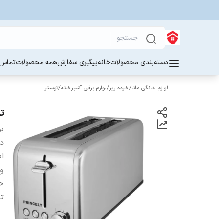
دسته‌بندی محصولات
خانه
پیگیری سفارش
همه محصولات
تماس ب
لوازم خانگی مانا
/
خرده ریز
/
لوازم برقی آشپزخانه
/
توستر
توستر
بر
دس
اب
و
حد
تع