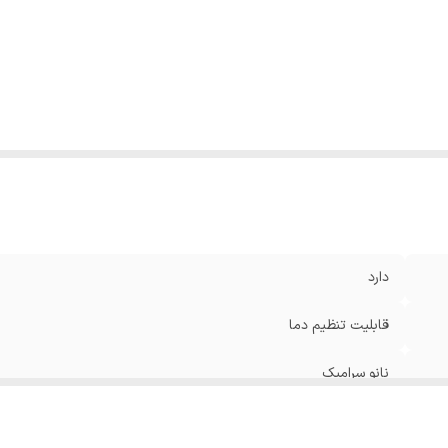
فحه نمایشگر
:
دارد
کانات
:
دارای حلقه آویز و سیم چرخان 360 درجه/ صاف کنندگی با
کشیدن روی مو/کاهش وز، حفظ رطوبت و افزایش درخشندگی
نولوژی یون منفی و مادون قرمز جهت مراقبت از مو
:
دارد
ول سیم
:
۲.۵ متر
اموش شدن خودکار
:
پس از 60 دقیقه
دارد
قابلیت تنظیم دما
نانو سرامیک
۲۵۰ سانتی‌گراد