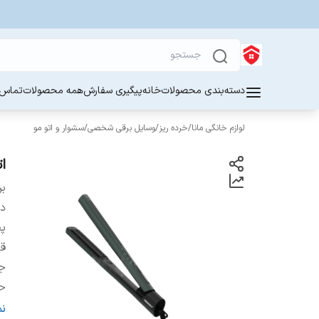
دسته‌بندی محصولات
خانه
پیگیری سفارش
همه محصولات
تماس ب
لوازم خانگی مانا
/
خرده ریز
/
وسایل برقی شخصی
/
سشوار و اتو‌ مو
اتو
بر
دس
پ
قا
ج
حد
د
ن