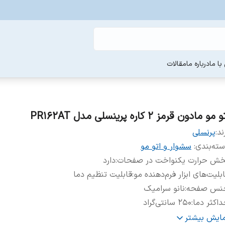
ا ما
درباره ما
مقالات
 مو مادون قرمز 2 کاره پرینسلی مدل PR162AT
ند:
پرنسلی
ته‌بندی
:
سشوار و اتو‌ مو
خش حرارت یکنواخت در صفحات
:
دارد
بلیت‌های ابزار فرم‌دهنده مو
:
قابلیت تنظیم دما
نس صفحه
:
نانو سرامیک
اکثر دما
:
۲۵۰ سانتی‌گراد
کمه‌ی روشن/خاموش
:
دارد
مایش بیشتر