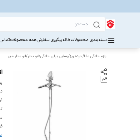
دسته‌بندی محصولات
خانه
پیگیری سفارش
همه محصولات
تماس ب
لوازم خانگی مانا
/
خرده ریز
/
وسایل برقی خانگی
/
اتو بخار
/
اتو بخار مایر
ات
بر
دس
ن
ت
س
ظ
ج
ن