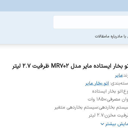
ا ما
درباره ما
مقالات
و بخار ایستاده مایر مدل MR702 ظرفیت ۲.۷ لیتر
ند:
مایر
ته‌بندی
:
اتو بخار مایر
وع
:
اتو بخار ایستاده
وان مصرفی
:
1850 وات
یستم بخاردهی
:
سیستم بخاردهی متغیر
رفیت مخزن
:
۲.۷ لیتر
نس مخزن
:
پلاستیک شفاف
مایش بیشتر