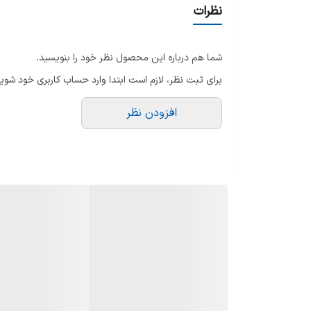
نظرات
جنس مخزن
شما هم درباره این محصول نظر خود را بنویسید.
جنس بدنه
برای ثبت نظر، لازم است ابتدا وارد حساب کاربری خود شوید
خاموش شدن خودکار
افزودن نظر
هشدار آماده به کار شدن دستگاه
قابلیت تنظیم بخاردهی
سیستم ضد رسوب
نشانگر آماده به کار
قدرت بخار
قلاب رخت آویز