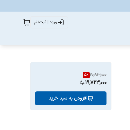
ورود | ثبت‌نام
5
%
20,812,000
19,723,000
افزودن به سبد خرید