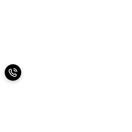
قفل کودک - راهنمای الکترونیک برنامه ها - دارای گیرنده دیجیتال داخلی (DVBT2) - قابلیت ضبط برنامه‌ها - دارای پردازنده 4