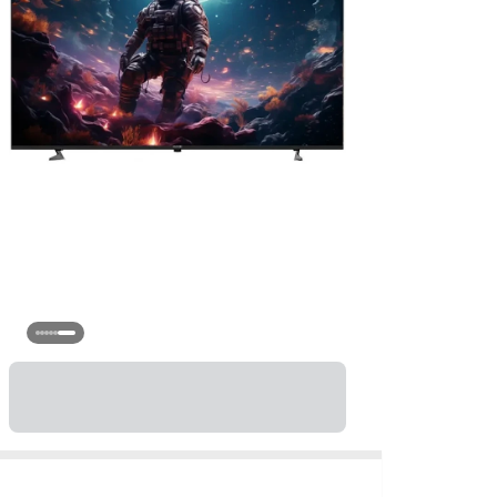
ظ
ت
گر
ن
تع
گی
ت
سا
وی
ها
اب
وز
دا
حا
تو