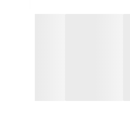
تال
ابلیت ضبط برنامه‌ها - دارای پردازنده 4 هسته ای -
: دارد - راهنمای الکترونیکی برنامه‌ها: دارد - قابلیت ضبط برنامه: دارد -
یت اتصال به دیوار: دارد