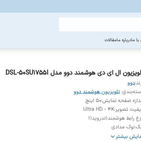
ا ما
درباره ما
مقالات
ویزیون ال ای دی هوشمند دوو مدل DSL-50SU1755I
ند:
دوو
ته‌بندی
:
تلویزیون هوشمند دوو
دازه صفحه نمایش
:
50 اینچ
یفیت تصویر
:
Ultra HD - 4K
ع رابط هوشمند
:
اندروید11
نگ
:
نوک مدادی
لام همراه
:
ریموت کنترل
مایش بیشتر