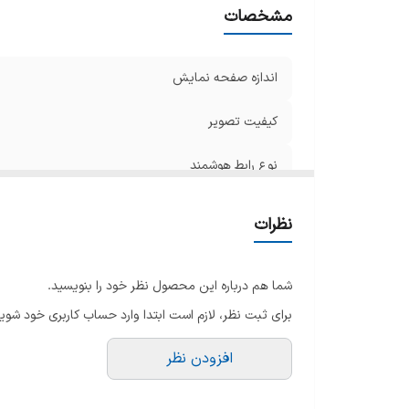
ری
مشخصات
نو
اس
اندازه صفحه نمایش
ن
مح
کیفیت تصویر
ن
تی
نوع رابط هوشمند
نو
رنگ
تع
نظرات
ر
اقلام همراه
ng
شما هم درباره این محصول نظر خود را بنویسید.
سا
ظرفیت حافظه داخلی
برای ثبت نظر، لازم است ابتدا وارد حساب کاربری خود شوید
ات
توان خروجی کلی صدا
بل
افزودن نظر
پو
گرید انرژی
ور