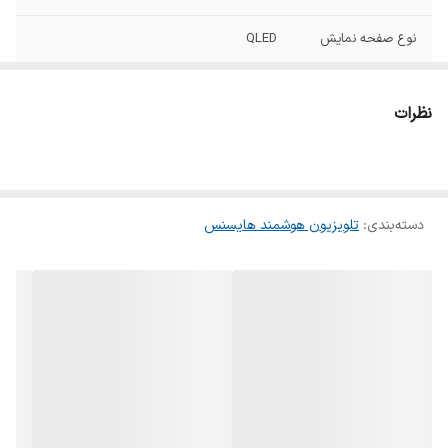
نوع صفحه نمایش
QLED
رزولوشن
2160 × 3840 پیکسل
نظرات
سیستم عامل
VIDAA
سازگاری با کنسول
دارد
بازی
دسته‌بندی
:
تلویزیون هوشمند هایسنس
WIFI
دارد
بلوتوث
دارد
تعداد ورودی HDMI
4 عدد
تعداد ورودی USB
2 عدد
نوردهی صفحه
دیود LED