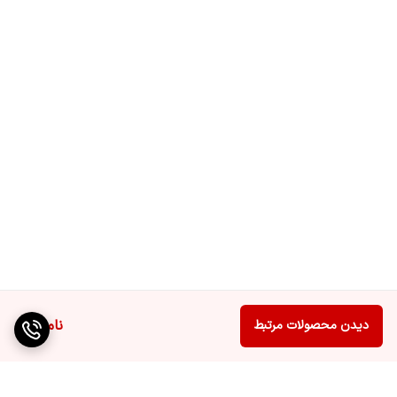
پشتیبانی از اپل
دارد
Airplay
پشتیبانی از اینترنت
دارد
اشیاء (IoT)
شاخص کیفیت
دارد
تصویر یا PQL
کاهش تاخیر ورودی
دارد
خودکار (ALLM)
قابلیت ضبط برنامه
دارد
(PVR)
ناموجود
دیدن محصولات مرتبط
تکنولوژی ALLM
دارد
ساب ووفر
دارد