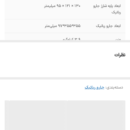
ابعاد پایه شارژ جارو
130 × 121 × 95 میلیمتر
رباتیک
ابعاد جارو رباتیک
۳۵۵*۳۵۵*۹۷ میلی‌متر
وزن
3.9 کیلوگرم
توان مکش
20000 پاسکال
نظرات
توضیحات
فیلتر جارو رباتیک خود را به طور مرتب بین 6
ماه تا یک سال تعویض کنید، زیرا عملکرد فیلتر
دچار مشکل می‌شود و به موتور جارو رباتیک
آسیب جدی می‌رساند.
دسته‌بندی
:
جارو رباتیک
توان مصرفی
55 وات
مدت زمان شارژدهی
140 دقیقه
(Runtime)