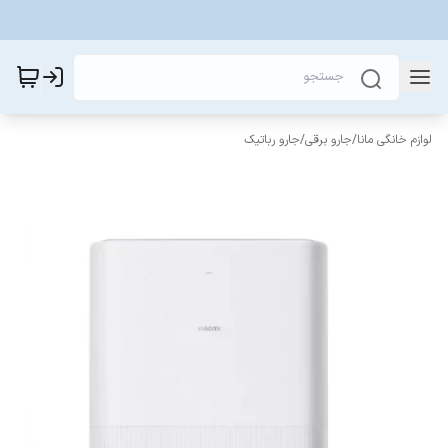
لوازم خانگی مانا
/
جارو برقی
/
جارو رباتیک