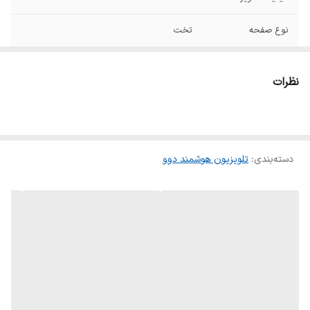
نوع صفحه
تخت
نوع رابط هوشمند
اندروید۹
نظرات
گیرنده دیجیتال
DVBT2
تیونر(تلویزیون
DVB-T2
دیجیتال داخلی)
دسته‌بندی
:
تلویزیون هوشمند دوو
نوع پردازنده
۴ هسته ای
اقلام همراه
دفترچه راهنما
حافظه داخلی
8 گیگ
توان هر بلندگو
۱۵ وات
رزولوشن
۲۱۶۰ × ۳۸۴۰