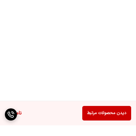
توضیحات درگاه
درگاه USB 2.0
USB
ساختار پنل
IPS
تکنولوژی صفحه
LED
نمایش
اتصال بی سیم WIFI
دارد
HDR/ بلندگو
دارد
بلوتوث
دارد
پورت شبکه (LAN)
دارد
ناموجود
دیدن محصولات مرتبط
ورودی انتن
دارد