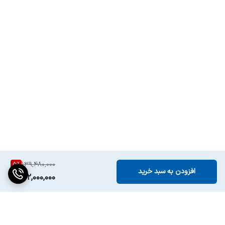
نورپردازی
دارد
اپلیکیشن اختصاصی
دارد
(JBL partybox)
نوع گارانتی
گارانتی اصلی آسان سرویس
5
%
139,480,000
افزودن به سبد خرید
132,000,000