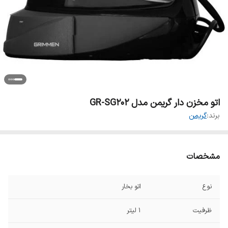
اتو مخزن دار گریمن مدل GR-SG202
برند:
گریمن
مشخصات
نوع
اتو بخار
ظرفیت
۱ لیتر