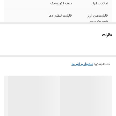
امکانات ابزار
دسته ارگونومیک
قابلیت‌های ابزار
قابلیت تنظیم دما
فرم‌دهنده مو
جنس صفحه
سرامیک پیشرفته
نظرات
سایر توضیحات
گرم شدن سریع ۱۴۰ درجه در ۳۰ ثانیه - دارای
صفحه مقاوم در برابر گرما - سیم قابل چرخش
۳۶۰ درجه
دسته‌بندی
:
سشوار و اتو‌ مو
گستره ی دما
۱۴۰ تا ۲۳۰ درجه سانتی گراد
دکمه‌ی روشن/
دارد
خاموش
صفحه نمایشگر
دارد
سیم گردان
دارد