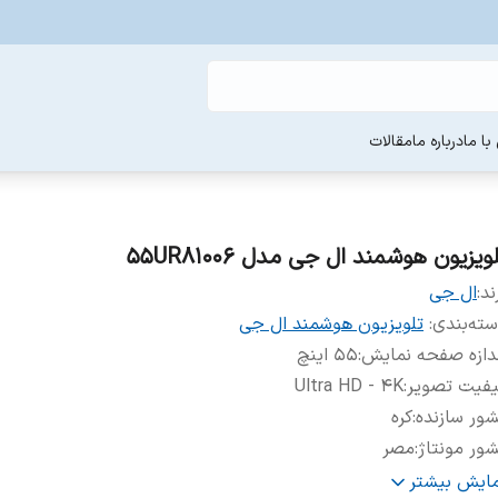
ا ما
درباره ما
مقالات
ویزیون هوشمند ال جی مدل 55UR81006
ند:
ال جی
ته‌بندی
:
تلویزیون هوشمند ال جی
دازه صفحه نمایش
:
5۵ اینچ
یفیت تصویر
:
Ultra HD - 4K
ور سازنده
:
کره
ور مونتاژ
:
مصر
ویزیون مناسب
استفاده تجاری (هتل ها), استفاده خانگی و معمولی,
مایش بیشتر