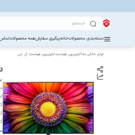
دسته‌بندی محصولات
خانه
پیگیری سفارش
همه محصولات
تماس ب
لوازم خانگی مانا
/
تلویزیون هوشمند
/
تلویزیون هوشمند ال جی
تل
بر
دس
ان
ک
کش
کش
تل
ن