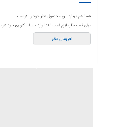
س
تلویزیون مناسب برای
قا
شما هم درباره این محصول نظر خود را بنویسید.
ری
نوع صفحه نمایش
برای ثبت نظر، لازم است ابتدا وارد حساب کاربری خود شوید
ور
طراحی صفحه نمایش
تع
افزودن نظر
تع
نوع پنل
اق
هم
عمق رنگ
اب
رزولوشن
ات
ح
قابليت ارتقاء کيفيت تصوير
و
قابلیت کاهش نویز
بلوتوث (Bluetooth)