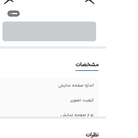
تل
م
ن
ق
نو
نو
g
ع
مشخصات
ر
تک
اندازه صفحه نمایش
س
تک
کیفیت تصویر
ق
نوع صفحه نمایش
تک
تک
کشور سازنده
پش
نظرات