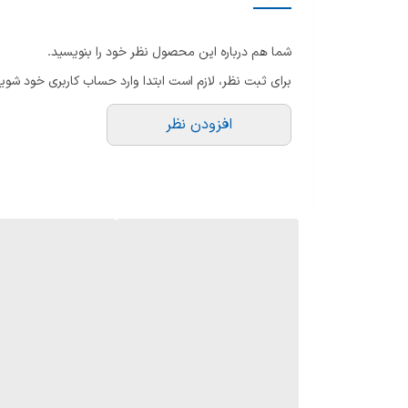
س
کشور مونتاژ
حا
شما هم درباره این محصول نظر خود را بنویسید.
ر
تلویزیون مناسب
برای ثبت نظر، لازم است ابتدا وارد حساب کاربری خود شوید
ات
نوع صفحه
ک
افزودن نظر
ay
قطر صفحه
پش
پش
نوع پنل
ضب
نور پس زمینه
ت
پو
Local Dimming
تع
ور
عمق رنگ
بلو
شب
رزولوشن
اب