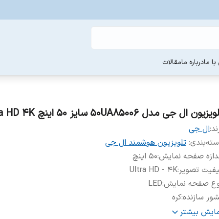
ا ما
درباره ما
مقالات
یزیون ال جی مدل 50UA85006 سایز ۵۰ اینچ Ultra HD 4K
ند:
ال جی
ته‌بندی
:
تلویزیون هوشمند ال جی
دازه صفحه نمایش
:
۵۰ اینچ
یفیت تصویر
:
Ultra HD - 4K
وع صفحه نمایش
:
LED
ور سازنده
:
کره
ور مونتاژ
:
اندونزی مصر
مایش بیشتر