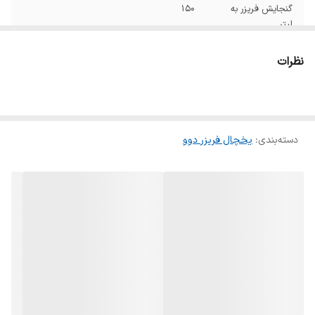
گنجایش فریزر به
۱۵۰
لیتر
ظرفیت فریزر
۱۰فوت
نظرات
ارتفاع
۱۸۱.۶
گنجایش یخچال به
۳۷۰
لیتر
دسته‌بندی
:
یخچال فریزر دوو
پهنا
۹۱.۶
وزن
۱۰۰کیلوگرم
تعداد طبقات یخچال
۴
تعداد طبقات درب
۶
یخچال