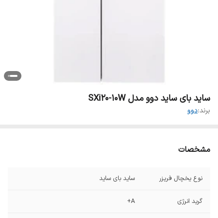
ساید بای‌ ساید دوو مدل SXi20-10W
برند:
دوو
مشخصات
نوع یخچال فریزر
ساید بای ساید
گرید انرژی
A+