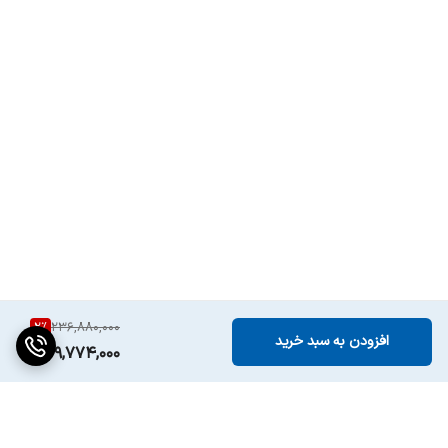
حسگر هوشمند
6 سنسور برای دمای داخلی
تشخیص دما
فیلتر تصفیه آب
دارد
یخساز فوق باریک
دارد
میزان صدای مزاحم
۴۲ دسیبل
بارخانگی جدید با
دارد
تکنولوژِی Metal
cooling
2
%
236,880,000
افزودن به سبد خرید
طبقات شیشه ای
دارد
229,774,000
بدون قاب
محفظه نگه داری
دارد
میوه ها و سبزیجات