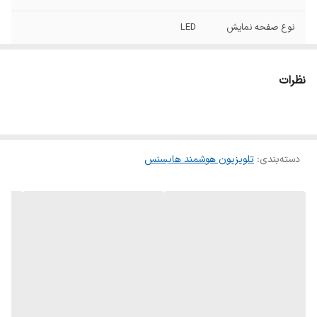
نوع صفحه نمایش
LED
رزولوشن
Ultra HD 4K (3840×2160)
نظرات
سیستم عامل
VIDAA
HDR10
HDR
دسته‌بندی
:
تلویزیون هوشمند هایسنس
WIFI
دارد
بلوتوث
دارد
تعداد ورودی HDMI
3 عدد
تعداد ورودی USB
2 عدد
ریموت کنترل
استاندارد