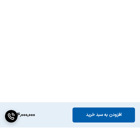
حالت‌های صدا
استاندارد (Standard), ورزشی (Sports),
Speech, تئاتر (Theater), Late Night
انتقال صدای
دارد
تلویزیون به موبایل
پشتیبانی از اپل
دارد
Airplay
پشتیبانی از اینترنت
دارد
اشیاء (IoT)
پشتیبانی از DLNA
دارد
راهنمای الکترونیک
دارد
برنامه‌ها (EPG)
154,000,000
افزودن به سبد خرید
قابلیت ضبط برنامه
دارد
(PVR)