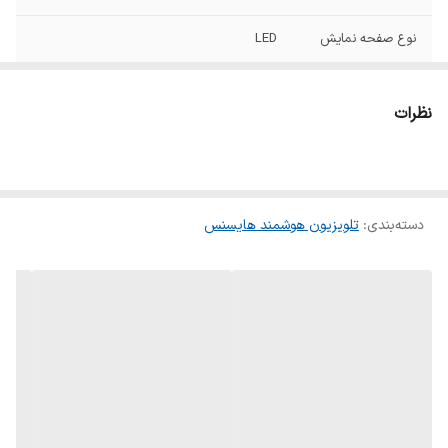
نوع صفحه نمایش
LED
رزولوشن
Ultra HD 4K (3840×2160)
نظرات
سیستم عامل
VIDDA
Dolby Vision, HDR10, HLG
HDR
دسته‌بندی
:
تلویزیون هوشمند هایسنس
WIFI
دارد
بلوتوث
دارد
تعداد ورودی HDMI
2 عدد
تعداد ورودی USB
2 عدد
ریموت کنترل
هوشمند