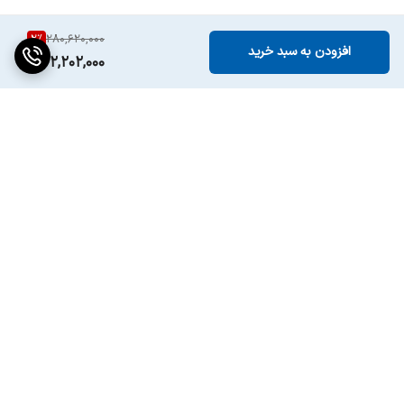
2
%
280,620,000
افزودن به سبد خرید
272,202,000
برگشت به بالا
ارسال ویژه
پشتیبانی ۲۴ ساعته