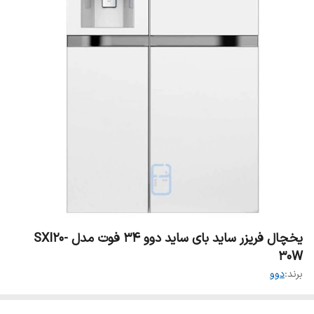
یخچال فریزر ساید بای ساید دوو 34 فوت مدل SXI20-
30W
برند:
دوو